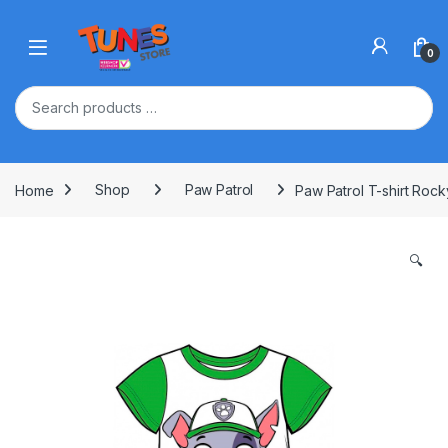
Skip to navigation
Skip to content
Open
0
Home
Shop
Paw Patrol
Paw Patrol T-shirt Rock
🔍