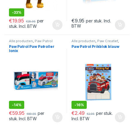
-
33%
€
19.95
€
9.95
per
per stuk. Incl.
€
29.95
BTW
stuk. Incl. BTW
Alle producten
,
Paw Patrol
Alle producten
,
Paw Creatief
,
Paw Patrol
Paw Patrol Paw Patroller
Paw Patrol Prikblok blauw
Ionix
-
14%
-
16%
€
59.95
€
2.49
per
per stuk.
€
69.95
€
2.95
stuk. Incl. BTW
Incl. BTW