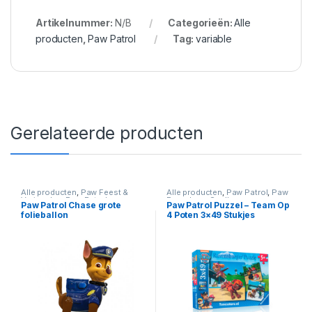
Artikelnummer:
N/B
Categorieën:
Alle
producten
,
Paw Patrol
Tag:
variable
Gerelateerde producten
Alle producten
,
Paw Feest &
Alle producten
,
Paw Patrol
,
Paw
Verjaardag
,
Paw Patrol
Puzzels en Spellen
Paw Patrol Chase grote
Paw Patrol Puzzel – Team Op
folieballon
4 Poten 3×49 Stukjes