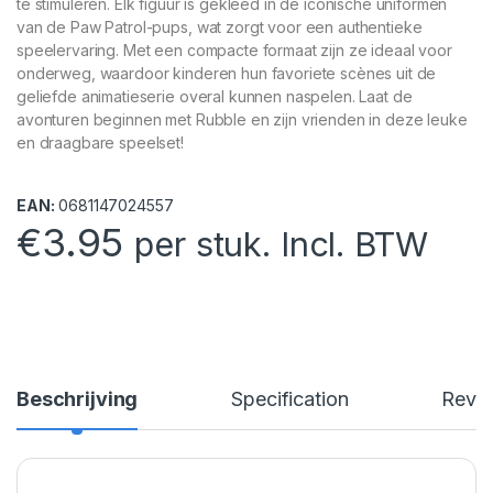
te stimuleren. Elk figuur is gekleed in de iconische uniformen
van de Paw Patrol-pups, wat zorgt voor een authentieke
speelervaring. Met een compacte formaat zijn ze ideaal voor
onderweg, waardoor kinderen hun favoriete scènes uit de
geliefde animatieserie overal kunnen naspelen. Laat de
avonturen beginnen met Rubble en zijn vrienden in deze leuke
en draagbare speelset!
EAN:
0681147024557
€
3.95
per stuk. Incl. BTW
Beschrijving
Specification
Revi