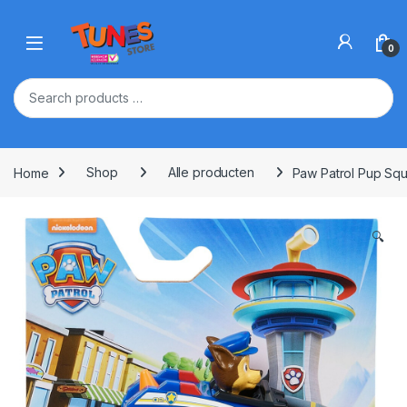
Skip to navigation
Skip to content
Open
0
Home
Shop
Alle producten
Paw Patrol Pup Squ
🔍