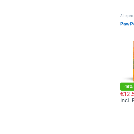
Alle pr
Paw Pat
Paw P
-
16%
€
14.95
€
12.
Incl.