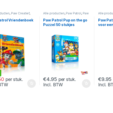
oducten
,
Paw Creatief
,
Alle producten
,
Paw Patrol
,
Paw
Alle prod
rol
Puzzels en Spellen
,
Puzzels
atrol Vriendenboek
Paw Patrol Pup on the go
Paw Pat
Puzzel 50 stukjes
voor een
50
€
4.95
€
9.95
per stuk.
per stuk.
 BTW
Incl. BTW
Incl. 