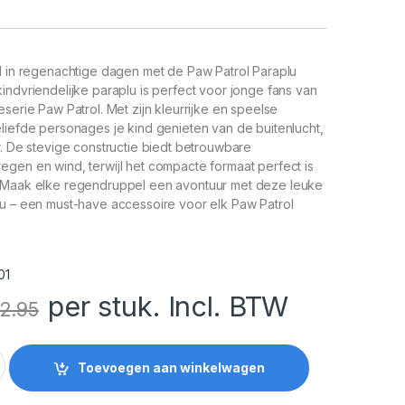
id in regenachtige dagen met de Paw Patrol Paraplu
indvriendelijke paraplu is perfect voor jonge fans van
eserie Paw Patrol. Met zijn kleurrijke en speelse
liefde personages je kind genieten van de buitenlucht,
r. De stevige constructie biedt betrouwbare
gen en wind, terwijl het compacte formaat perfect is
 Maak elke regendruppel een avontuur met deze leuke
lu – een must-have accessoire voor elk Paw Patrol
01
per stuk. Incl. BTW
12.95
 Here to Help quantity
Toevoegen aan winkelwagen