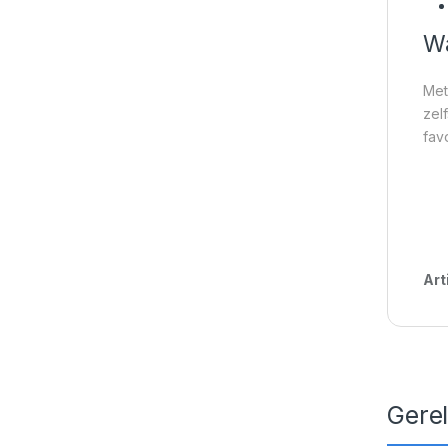
Wa
Met
zel
favo
Art
Gere