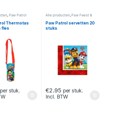
ucten
,
Paw Patrol
Alle producten
,
Paw Feest &
Verjaardag
,
Paw Patrol
rol Thermotas
Paw Patrol servetten 20
 fles
stuks
€
2.95
per stuk.
per stuk.
BTW
Incl. BTW