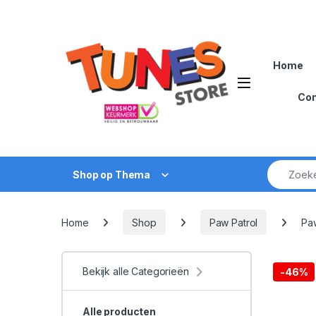
Skip to navigation
Skip to content
Home
Open
Con
Zoek naar
Shop op Thema
Home
Shop
Paw Patrol
Paw
Bekijk alle Categorieën
-
46%
Alle producten