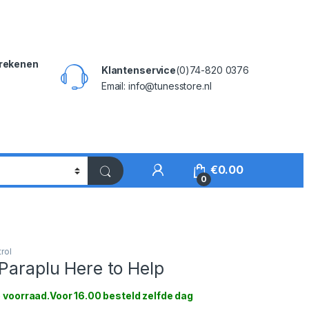
rekenen
Klantenservice
(0)74-820 0376
Email: info@tunesstore.nl
My Account
€
0.00
0
rol
Paraplu Here to Help
 voorraad