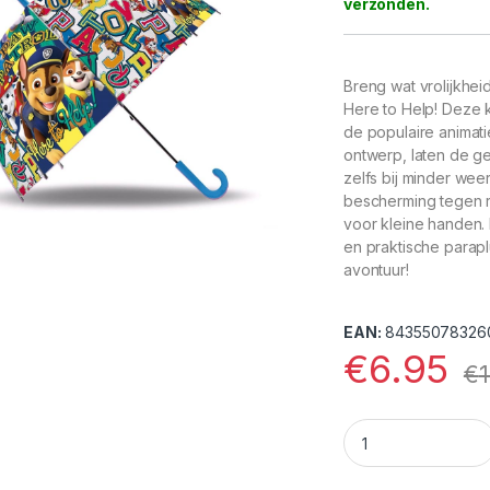
Breng wat vrolijkhe
Here to Help! Deze k
de populaire animati
ontwerp, laten de ge
zelfs bij minder wee
bescherming tegen re
voor kleine handen.
en praktische parap
avontuur!
EAN:
84355078326
€
6.95
€
Paw Patrol Paraplu