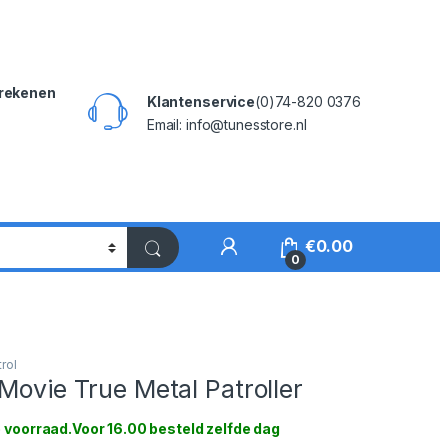
rekenen
Klantenservice
(0)74-820 0376
Email: info@tunesstore.nl
My Account
€
0.00
0
rol
Movie True Metal Patroller
 voorraad