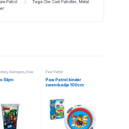
aw Patrol
Tags:
Die Cast Patroller
,
Metal
ler
ucten
,
Avengers
,
Paw
Paw Patrol
s Slijm
Paw Patrol kinder
zwembadje 100cm