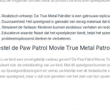
kzij de volgende functies biedt dit product uw kind uren speelplezier
Realistisch ontwerp: De True Metal Patroller is een getrouwe replica 
Duurzaamheid: Het speelgoed is gemaakt van stevig materiaal dat b
Stimuleert de fantasie: Kinderen kunnen eindeloos verhalen en re
Educatieve waarde: Naast dat het speelplezier biedt, helpt het spe
probleemoplossend denken te verbeteren.
stel de Paw Patrol Movie True Metal Patr
t u uw kind een onvergetelijk cadeau geven? De Paw Patrol Movie True
muleert ook de ontwikkeling van uw kind. Met dit speelgoed kunnen ze
 op Speelgoedbezorgd.nl en verras uw kleintje met dit fantastische spee
uwe speelgoed, maar u zult ook genieten van het zien van hun opwind