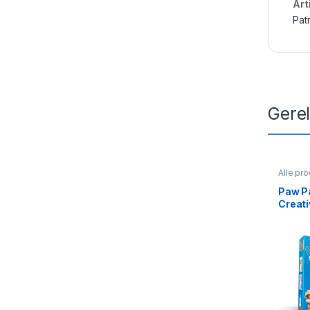
Art
Patr
Gere
Alle pr
Paw Pat
Paw Pa
Creati