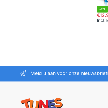
-
7%
€
13.95
€
12.
Incl.
Meld u aan voor onze nieuwsbrief