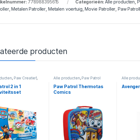
ikelnummer:
778988395615
Categorieën:
Alle producten
,
P
oller
,
Metalen Patroller
,
Metalen voertuig
,
Movie Patroller
,
Paw Patrol
lateerde producten
oducten
,
Paw Creatief
,
Alle producten
,
Paw Patrol
Alle prod
rol
Patrol
trol 2 in 1
Paw Patrol Thermotas
Avenger
viteitsset
Comics