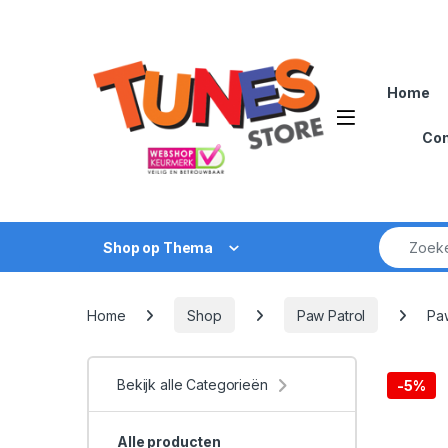
Skip to navigation
Skip to content
Home
Open
Con
Zoek naar
Shop op Thema
Home
Shop
Paw Patrol
Paw
Bekijk alle Categorieën
-
5%
Alle producten