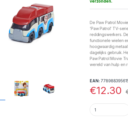
De Paw Patrol Movie 
‘Paw Patrol’ TV-seri
reddingswerkers. Deze
functionele wielen 
hoogwaardig metaal e
dagelijks gebruik. 
Paw Patrol Movie Tru
wereld van hulp en 
EAN:
77898839561
€
12.30
Paw Patrol Movie Tr