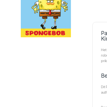
Pa
Ki
Het
rob
pri
Be
Dit
aut