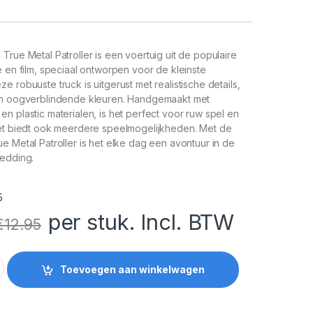
True Metal Patroller is een voertuig uit de populaire
e en film, speciaal ontworpen voor de kleinste
 robuuste truck is uitgerust met realistische details,
en oogverblindende kleuren. Handgemaakt met
n plastic materialen, is het perfect voor ruw spel en
Het biedt ook meerdere speelmogelijkheden. Met de
e Metal Patroller is het elke dag een avontuur in de
redding.
5
per stuk. Incl. BTW
€
12.95
ue Metal Patroller quantity
Toevoegen aan winkelwagen