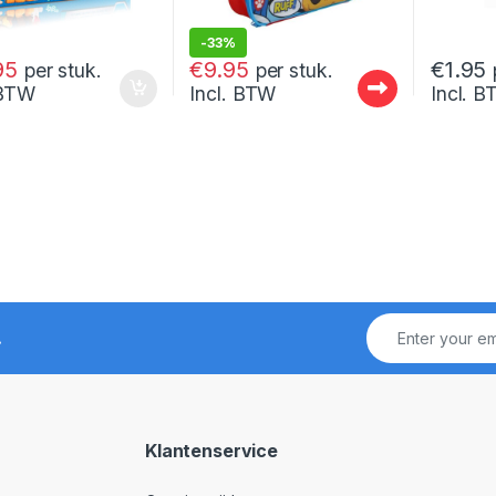
-
33%
€
14.95
95
€
9.95
€
1.95
per stuk.
per stuk.
 BTW
Incl. BTW
Incl. 
!
Klantenservice