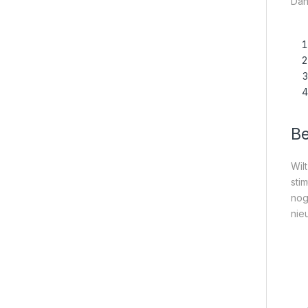
Dan
Be
Wil
sti
nog
nie