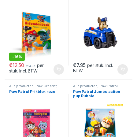
-
16%
€
12.50
€
7.95
per
per stuk. Incl.
€
14.95
BTW
stuk. Incl. BTW
Alle producten
,
Paw Creatief
,
Alle producten
,
Paw Patrol
Paw Patrol
Paw Patrol Prikblok roze
Paw Patrol Jumbo action
pup Rubble