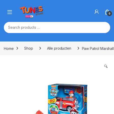
Skip to navigation
Skip to content
Open
0
Home
Shop
Alle producten
Paw Patrol Marshall
🔍