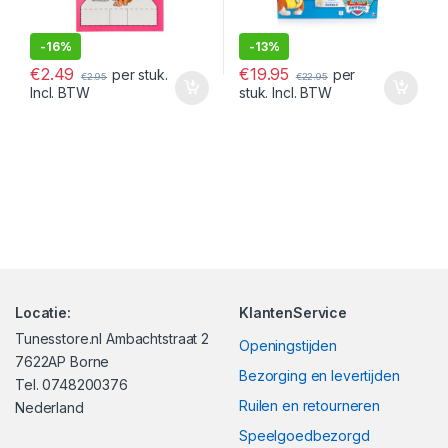
-
16%
-
13%
€
2.49
€
19.95
per stuk.
per
€
2.95
€
22.95
Incl. BTW
stuk. Incl. BTW
Locatie:
KlantenService
Tunesstore.nl Ambachtstraat 2
Openingstijden
7622AP Borne
Bezorging en levertijden
Tel. 0748200376
Ruilen en retourneren
Nederland
Speelgoedbezorgd