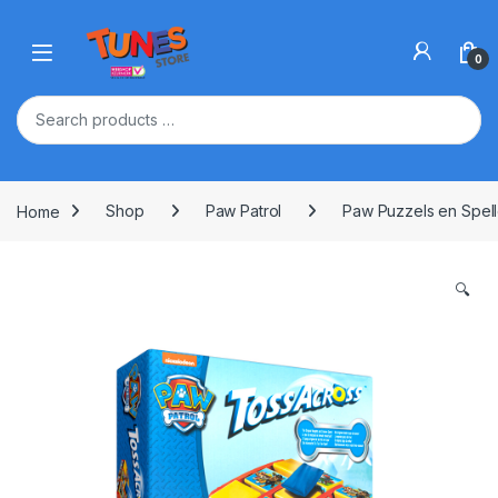
Skip to navigation
Skip to content
Open
0
Home
Shop
Paw Patrol
Paw Puzzels en Spel
🔍