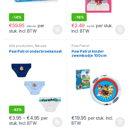
-
14%
-
16%
€
59.95
€
2.49
per
per stuk.
€
69.95
€
2.95
stuk. Incl. BTW
Incl. BTW
Alle producten
,
Nieuwe
Paw Patrol
collectie
,
Paw Patrol
Paw Patrol onderbroekenset
Paw Patrol kinder
zwembadje 100cm
-
43%
Prijsklasse: €3.95 tot €4.95
€
3.95
-
€
4.95
€
19.95
per
per stuk. Incl.
stuk. Incl. BTW
BTW
Dit product heeft meerdere variaties. Deze optie kan gekozen