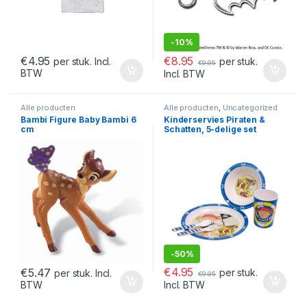
-
10%
€
8.95
€
4.95
per stuk.
per stuk. Incl.
€
9.95
BTW
Incl. BTW
Alle producten
Alle producten
,
Uncategorized
Bambi Figure Baby Bambi 6
Kinderservies Piraten &
cm
Schatten, 5-delige set
-
50%
€
4.95
€
5.47
per stuk.
per stuk. Incl.
€
9.95
BTW
Incl. BTW