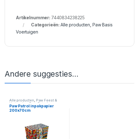
Artikelnummer:
7440834238225
Categorieën:
Alle producten
,
Paw Basis
Voertuigen
Andere suggesties…
Alle producten
,
Paw Feest &
Verjaardag
,
Paw Patrol
Paw Patrol inpakpapier
200x70cm