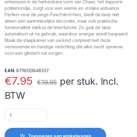
ontworpen in de herkenbare vorm van Chase, het dappere
politiehondje, zorgt voor een warme en vrolijke ambiance.
Perfect voor de jonge Paw Patrol-fans, biedt de lamp niet
alleen een aantrekkelijke decoratie, maar ook praktische
functionaliteit dankzij de timerfunctie. Zo gaat de lamp
automatisch uit na gebruik, waardoor energie wordt bespaard.
Maak de slaapkamer van uw kind compleet met deze
verrassende en handige verlichting die elke nacht opnieuw
voor een glimlach zal zorgen.
EAN:
8719323848337
€
7.95
per stuk. Incl.
€
19.95
BTW
Paw Patrol 3D Chase Muurverlichting met timer quantity
Toevoegen aan winkelwagen