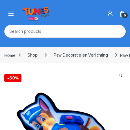
Skip to navigation
Skip to content
Open
0
Home
Shop
Paw Decoratie en Verlichting
Paw P
🔍
-
60%