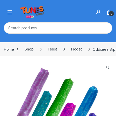
Skip to navigation
Skip to content
Open
0
Home
Shop
Feest
Fidget
Odditeez Slip
🔍