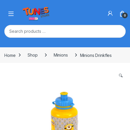
Skip to navigation
Skip to content
Open
0
Home
Shop
Minions
Minions Drinkfles
🔍