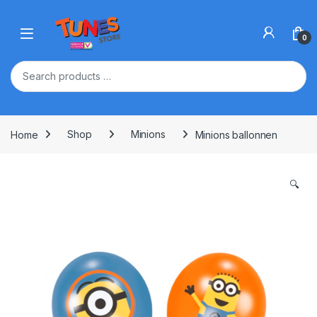
Skip to navigation
Skip to content
Open
0
Home
Shop
Minions
Minions ballonnen
🔍