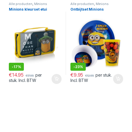
Alle producten
,
Minions
Alle producten
,
Minions
Minions kleurset etui
Ontbijtset Minions
-
17%
-
23%
€
14.95
€
9.95
per
per stuk.
€
17.95
€
12.95
stuk. Incl. BTW
Incl. BTW