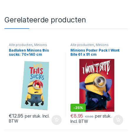
Gerelateerde producten
Alle producten
,
Minions
Alle producten
,
Minions
Badlaken Minions this
Minions Poster Pack I Wont
sucks: 70×140 cm
Bite 61 x 91 cm
-
25%
€
8.95
€
12.95
per stuk.
per stuk. Incl.
€
11.95
BTW
Incl. BTW