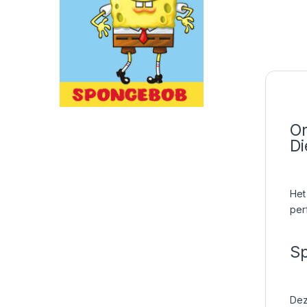
On
Di
Het
per
Sp
Dez