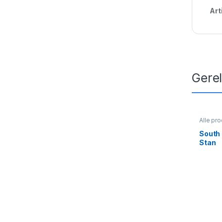
Art
Gere
Alle pr
South
Stan