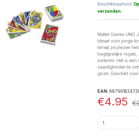
Beschikbaarheid:
Op
Mattel Games UNO Ju
Ideaal voor jonge k
terwijl ze plezier h
begrijpelijke regels
sorteren. Het is een
vaardigheden te ont
gezin. Geschikt voo
EAN:
88796182472
€
4.95
€
Mattel Games UNO J