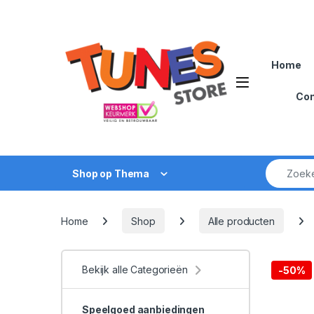
Skip to navigation
Skip to content
Home
Open
Con
Zoek naar
Shop op Thema
Home
Shop
Alle producten
Bekijk alle Categorieën
-
50%
Speelgoed aanbiedingen