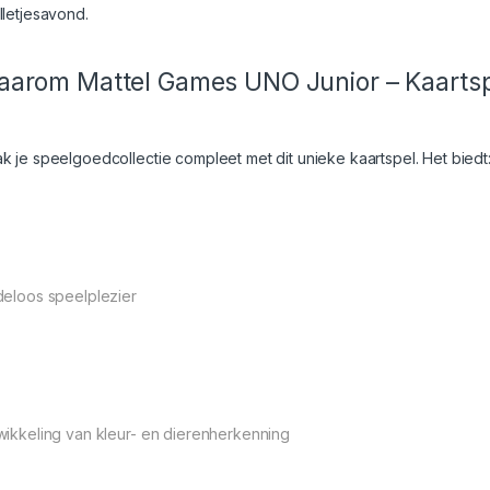
lletjesavond.
arom Mattel Games UNO Junior – Kaartspe
k je speelgoedcollectie compleet met dit unieke kaartspel. Het biedt
deloos speelplezier
wikkeling van kleur- en dierenherkenning