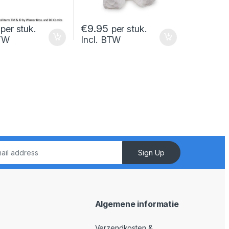
€
9.95
per stuk.
per stuk.
BTW
Incl. BTW
Sign Up
Algemene informatie
Verzendkosten &