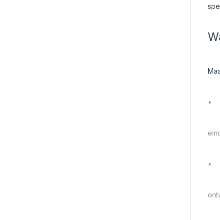
spe
Wa
Maa
•
ein
•
ont