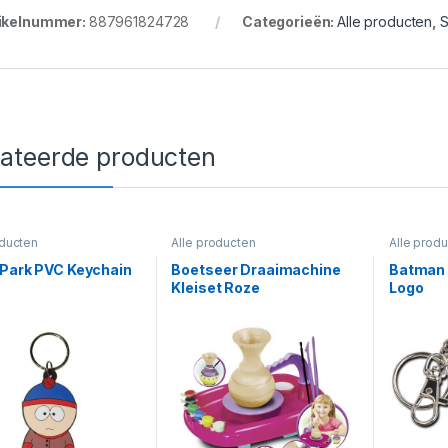
ikelnummer:
887961824728
Categorieën:
Alle producten
,
S
lateerde producten
oducten
Alle producten
Alle prod
 Park PVC Keychain
Boetseer Draaimachine
Batman 
Kleiset Roze
Logo