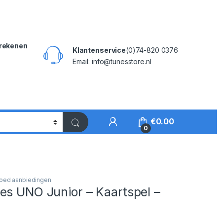
rekenen
Klantenservice
(0)74-820 0376
Email: info@tunesstore.nl
My Account
€
0.00
0
oed aanbiedingen
es UNO Junior – Kaartspel –