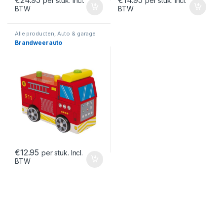
€
24.95
€
14.95
per stuk. Incl.
per stuk. Incl.
BTW
BTW
Alle producten
,
Auto & garage
Brandweerauto
€
12.95
per stuk. Incl.
BTW