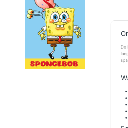
On
De 
lan
spa
Wa