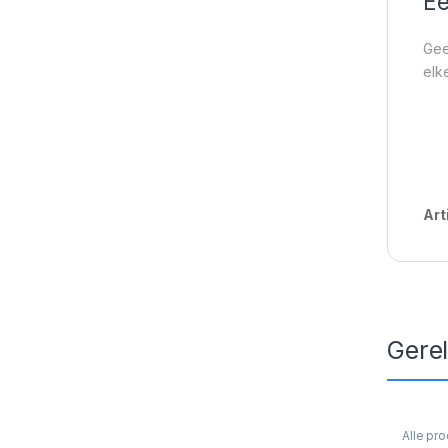
Ee
Gee
elk
Art
Gere
Alle pr