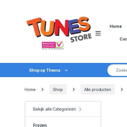
Skip to navigation
Skip to content
Home
Open
Con
Zoek naar
Shop op Thema
Home
Shop
Alle producten
Bekijk alle Categorieën
Frozen