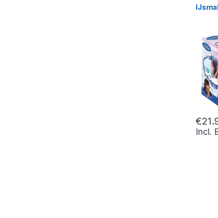
IJsma
€
21.
Incl.