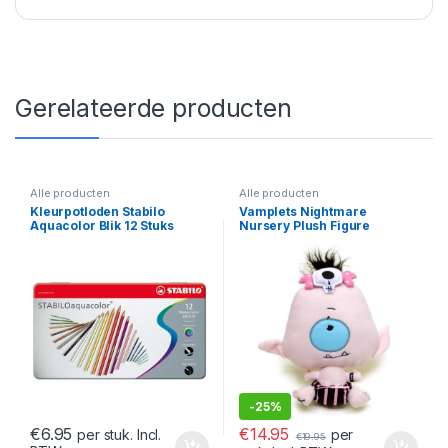
Gerelateerde producten
Alle producten
Alle producten
Kleurpotloden Stabilo
Vamplets Nightmare
Aquacolor Blik 12 Stuks
Nursery Plush Figure
Cyclops Baby Octavia 23 cm
-
25%
€
14.95
€
6.95
per
per stuk. Incl.
€
19.95