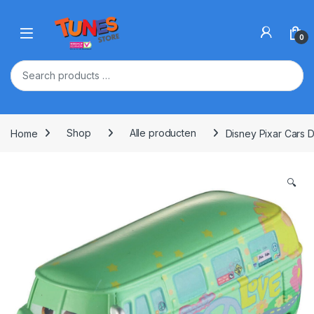
Skip to navigation
Skip to content
Open
0
Home
Shop
Alle producten
Disney Pixar Cars D
🔍