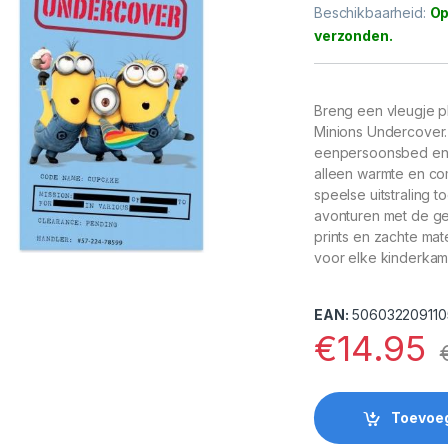
Beschikbaarheid:
Op
Breng een vleugje p
Minions Undercover.
eenpersoonsbed en i
alleen warmte en co
speelse uitstraling 
avonturen met de gel
prints en zachte mat
voor elke kinderkam
EAN:
506032209110
€
14.95
Toevoe