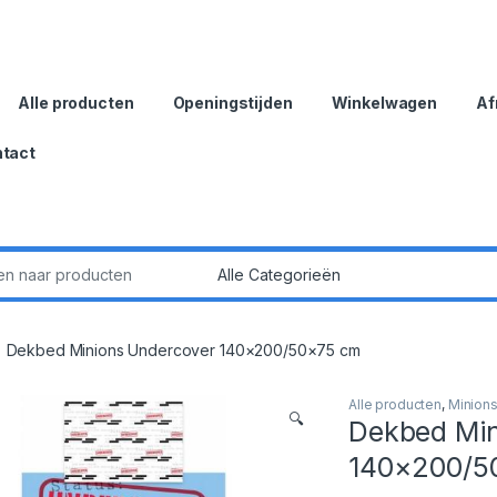
Alle producten
Openingstijden
Winkelwagen
Af
tact
:
Dekbed Minions Undercover 140×200/50×75 cm
Alle producten
,
Minion
🔍
Dekbed Min
140×200/5