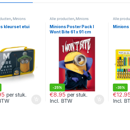
oducten
,
Minions
Alle producten
,
Minions
Alle prod
s kleurset etui
Minions Poster Pack I
Minions 
Wont Bite 61 x 91 cm
-
25%
-
35%
€
11.95
€
19.95
95
€
8.95
€
12.9
per stuk.
per stuk.
 BTW
Incl. BTW
Incl. 