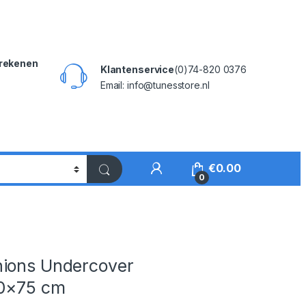
rekenen
Klantenservice
(0)74-820 0376
Email: info@tunesstore.nl
My Account
€
0.00
0
s
ions Undercover
0×75 cm