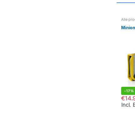
Alle pr
Minion
-
17%
€
17.95
€
14.
Incl.