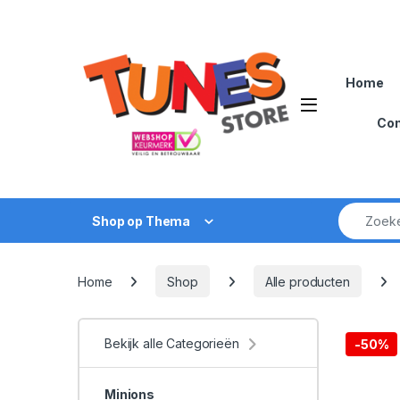
Skip to navigation
Skip to content
Home
Open
Con
Zoek naar
Shop op Thema
Home
Shop
Alle producten
Bekijk alle Categorieën
-
50%
Minions