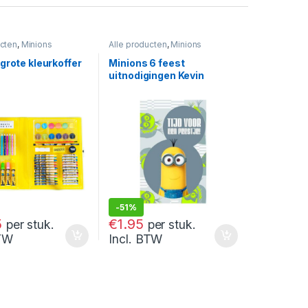
ucten
,
Minions
Alle producten
,
Minions
grote kleurkoffer
Minions 6 feest
uitnodigingen Kevin
-
51%
€
3.95
5
€
1.95
per stuk.
per stuk.
BTW
Incl. BTW