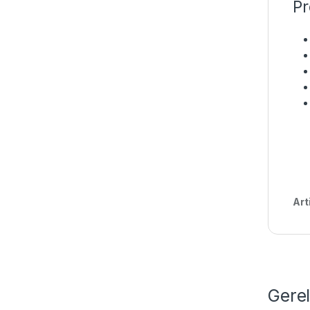
Pr
Art
Gere