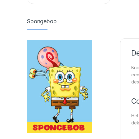
Spongebob
De
Bre
een
des
Co
Het
dek