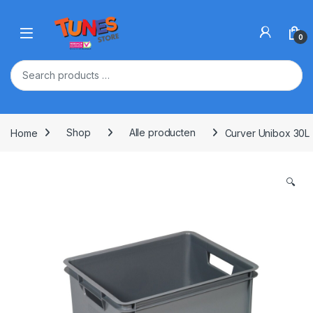
Skip to navigation
Skip to content
Open
0
Home
Shop
Alle producten
Curver Unibox 30L Z
🔍