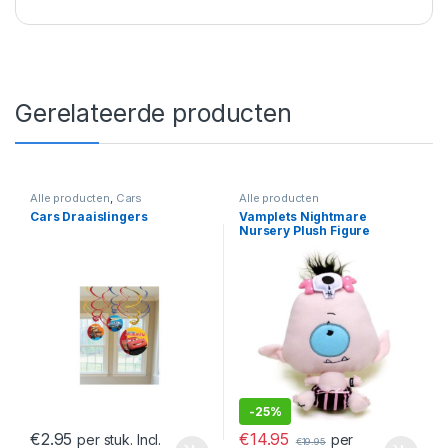
Gerelateerde producten
Alle producten
,
Cars
Alle producten
Cars Draaislingers
Vamplets Nightmare
Nursery Plush Figure
Cyclops Baby Octavia 23 cm
-
25%
€
14.95
€
2.95
per
per stuk. Incl.
€
19.95