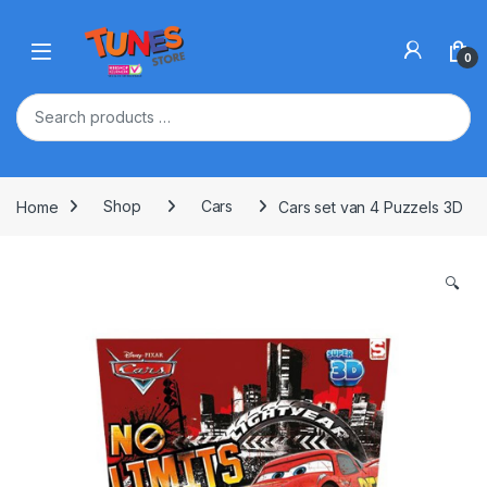
Skip to navigation
Skip to content
Open
0
Home
Shop
Cars
Cars set van 4 Puzzels 3D
🔍