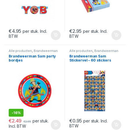
€
4.95
€
2.95
per stuk. Incl.
per stuk. Incl.
BTW
BTW
Alle producten
,
Brandweerman
Alle producten
,
Brandweerman
Sam
,
Sam Feest & Verjaardag
Sam
Brandweerman Sam party
Brandweerman Sam
bordjes
Stickervel – 60 stickers
-
16%
€
2.49
€
0.95
per stuk.
per stuk. Incl.
€
2.95
BTW
Incl. BTW