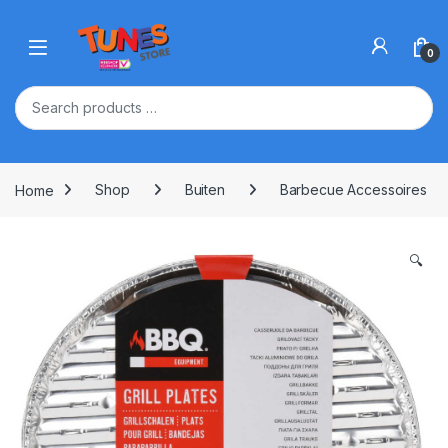
Skip to navigation
Skip to content
Open
0
Home
Shop
Buiten
Barbecue Accessoires
🔍