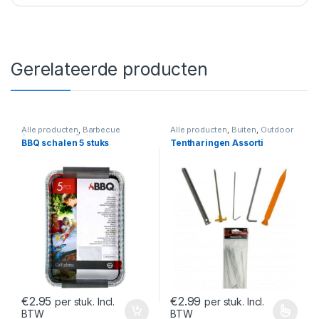
Gerelateerde producten
Alle producten
,
Barbecue
Alle producten
,
Buiten
,
Outdoor
Accessoires
,
Buiten
BBQ schalen 5 stuks
Tentharingen Assorti
€
2.95
€
2.99
per stuk. Incl.
per stuk. Incl.
BTW
BTW
Dit product heeft meerdere var