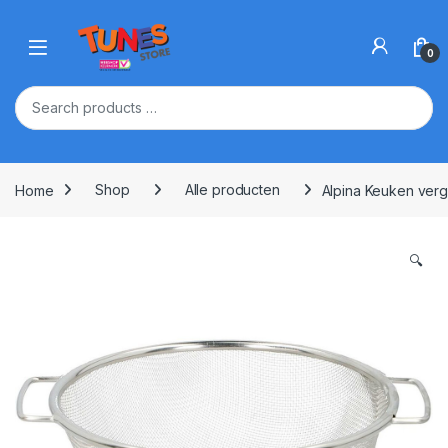
Skip to navigation
Skip to content
Open
0
Home
Shop
Alle producten
Alpina Keuken verg
🔍