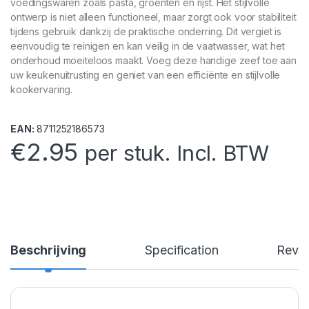
voedingswaren zoals pasta, groenten en rijst. Het stijlvolle
ontwerp is niet alleen functioneel, maar zorgt ook voor stabiliteit
tijdens gebruik dankzij de praktische onderring. Dit vergiet is
eenvoudig te reinigen en kan veilig in de vaatwasser, wat het
onderhoud moeiteloos maakt. Voeg deze handige zeef toe aan
uw keukenuitrusting en geniet van een efficiënte en stijlvolle
kookervaring.
EAN:
8711252186573
€
2.95
per stuk. Incl. BTW
Beschrijving
Specification
Revi