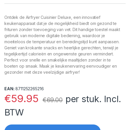
Ontdek de Airfryer Cuisinier Deluxe, een innovatief
keukenapparaat dat je de mogelijkheid biedt om gezond te
frituren zonder toevoeging van vet. Dit handige toestel maakt
gebruik van moderne digitale bediening, waardoor je
moeiteloos de temperatuur en bereidingstijd kunt aanpassen.
Geniet van krokante snacks en heerlijke gerechten, terwijl je
tegelijkertijd calorieën en ongewenste geuren vermindert.
Perfect voor snelle en smakelijke maaltijden zonder in te
boeten op smaak. Maak je keukenervaring eenvoudiger en
gezonder met deze veelzijdige airfryer!
EAN:
8711252265216
€
59.95
per stuk. Incl.
€
69.00
BTW